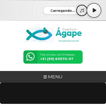
Carregando...
Fale conosco via Whatsapp:
+31 (99) 69570-97
MENU